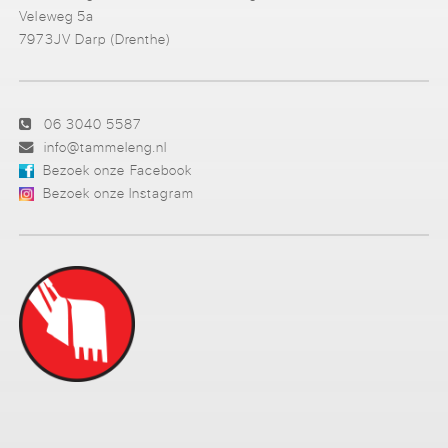
Veleweg 5a
7973JV Darp (Drenthe)
06 3040 5587
info@tammeleng.nl
Bezoek onze Facebook
Bezoek onze Instagram