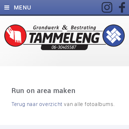
MENU
HOME
DIENSTEN
FOTO’S
MATERIEEL
VACATURES
CONTACT
Run on area maken
Terug naar overzicht
van alle fotoalbums.