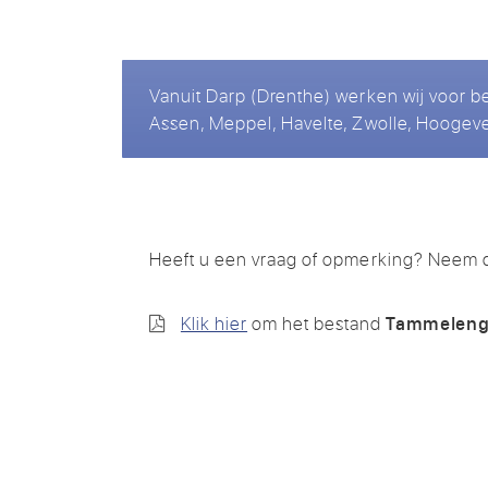
Vanuit Darp (Drenthe) werken wij voor b
Assen, Meppel, Havelte, Zwolle, Hoogeve
Heeft u een vraag of opmerking? Neem d
Klik hier
om het bestand
Tammeleng 