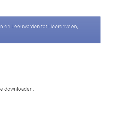
gen en Leeuwarden tot Heerenveen,
te downloaden.