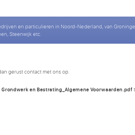
edrijven en particulieren in Noord-Nederland, van Gronin
en, Steenwijk etc.
an gerust contact met ons op.
Grondwerk en Bestrating_Algemene Voorwaarden.pdf