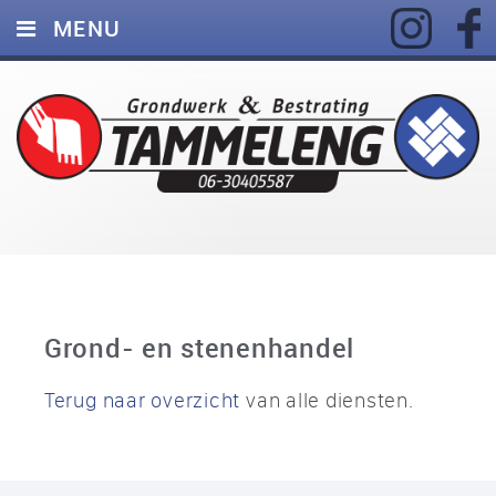
MENU
HOME
DIENSTEN
FOTO’S
MATERIEEL
VACATURES
CONTACT
Grond- en stenenhandel
Terug naar overzicht
van alle diensten.