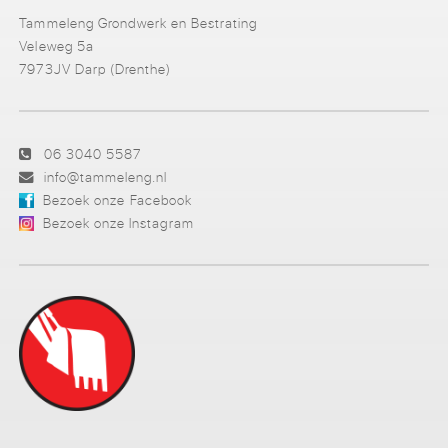
Tammeleng Grondwerk en Bestrating
Veleweg 5a
7973JV Darp (Drenthe)
06 3040 5587
info@tammeleng.nl
Bezoek onze Facebook
Bezoek onze Instagram